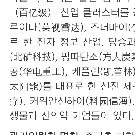
（百亿级） 산업 클러스터를 
루이다(英视睿达), 즈더마이(
로 한 전자 정보 산업, 당
(北矿科技), 팡따탄소(方大炭
공(华电重工), 케플린(凯普林
太阳能)를 대표로 한 선진 제
疗), 커위안신하이(科园信海)
생물과 신의약 기업들이 있다.