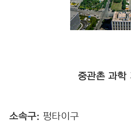
중관촌 과학
소속구:
펑타이구