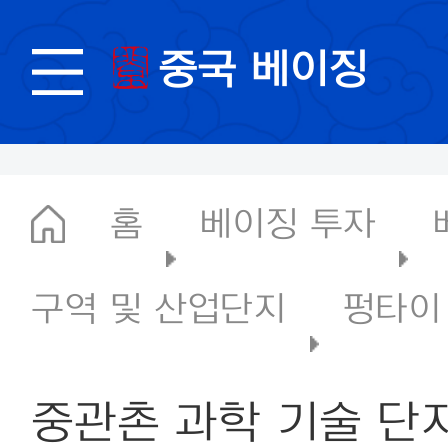
중국 베이징
홈
베이징 투자
구역 및 산업단지
펑타이
중관촌 과학 기술 단