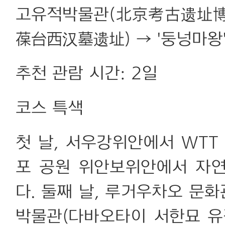
고유적박물관(北京考古遗址博
葆台西汉墓遗址) → '둥넝마왕
추천 관람 시간: 2일
코스 특색
첫 날, 서우강위안에서 WTT
포 공원 위안보위안에서 자
다. 둘째 날, 루거우차오 문
박물관(다바오타이 서한묘 유