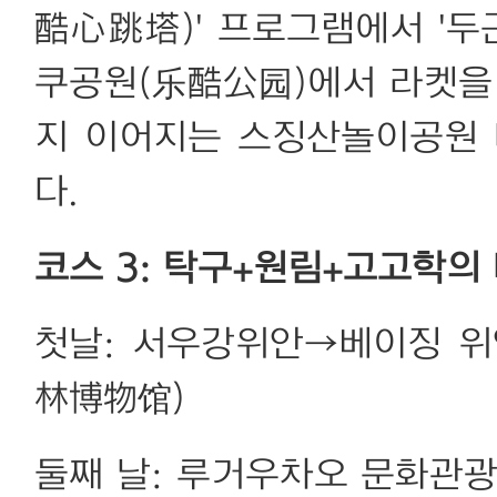
酷心跳塔)' 프로그램에서 '두
쿠공원(乐酷公园)에서 라켓을 
지 이어지는 스징산놀이공원 
다.
코스 3: 탁구+원림+고고학의
첫날: 서우강위안→베이징 
林博物馆)
둘째 날: 루거우차오 문화관