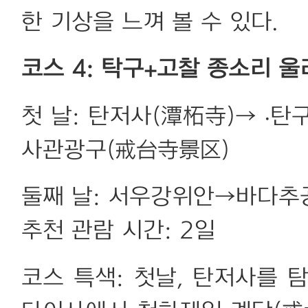
한 기상을 느껴 볼 수 있다.
코스 4: 탁구+고찰 종소리 
첫 날: 탄저사(潭柘寺)→ ·
사관광구(戒台寺景区)
둘째 날: 서우강위안→바다추
추천 관람 시간: 2일
코스 특색: 첫날, 탄저사를 