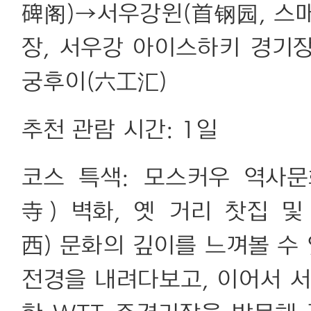
碑阁)→서우강윈(首钢园, 스
장, 서우강 아이스하키 경기
궁후이(六工汇)
추천 관람 시간: 1일
코스 특색: 모스커우 역사
寺) 벽화, 옛 거리 찻집 
西) 문화의 깊이를 느껴볼 수
전경을 내려다보고, 이어서 