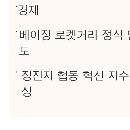
경제
베이징 로켓거리 정식 
도
징진지 협동 혁신 지수 
성