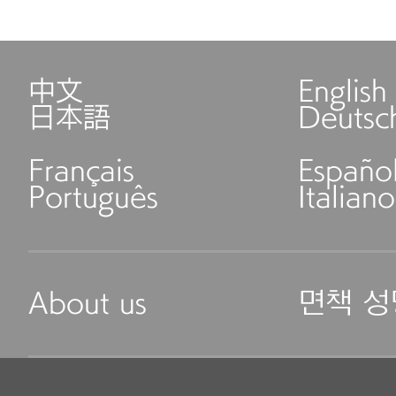
中文
English
日本語
Deutsc
Français
Españo
Português
Italiano
About us
면책 성