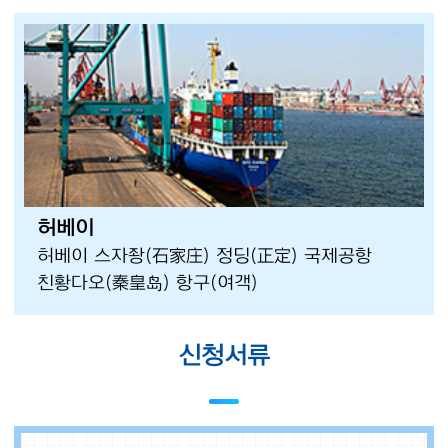
허베이
허베이 스자좡(石家庄) 정딩(正定) 국제공항
친황다오(秦皇岛) 항구(여객)
신청서류