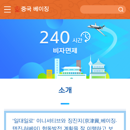
중국 베이징
소개
'일대일로' 이니셔티브와 징진지(京津冀,베이징·
톈진·허베이) 협동발전 계획을 잘 이행하고 보