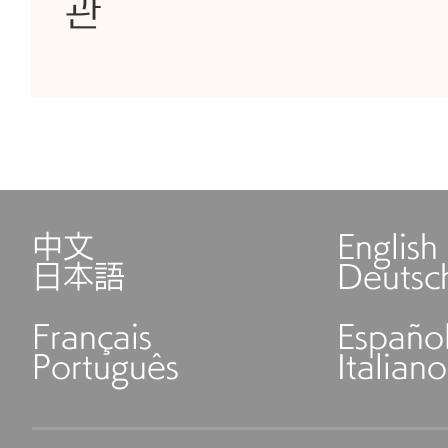
관
中文
English
日本語
Deutsc
Français
Españo
Português
Italiano