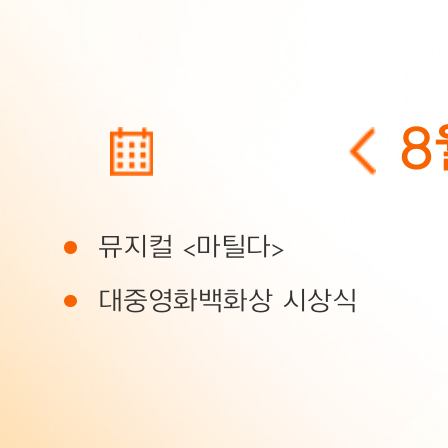
8
전시회
공연
스포츠
소비
일
월
화
뮤지컬 <마틸다>
생활 꿀팁
베이징 문화
베이징 혁
대중영화백화상 시상식
26
27
28
2
3
4