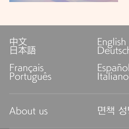
中文
English
日本語
Deutsc
Français
Españo
Português
Italiano
About us
면책 성