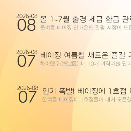
9
10
11
2026-08
08
16
17
18
올여름 베이징 인바운드 관광 시장이 뜨
23
24
25
2026-08
07
하이뎬구(海淀区) 내 10개 과학기술 단
30
31
1
2026-08
인기 폭발! 베이징에 1호점
07
한여름 베이징에 1호점들이 대거 오픈했다