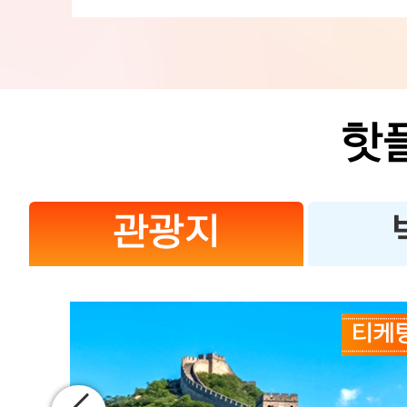
핫
관광지
티케