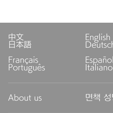
中文
English
日本語
Deutsc
Français
Españo
Português
Italiano
About us
면책 성