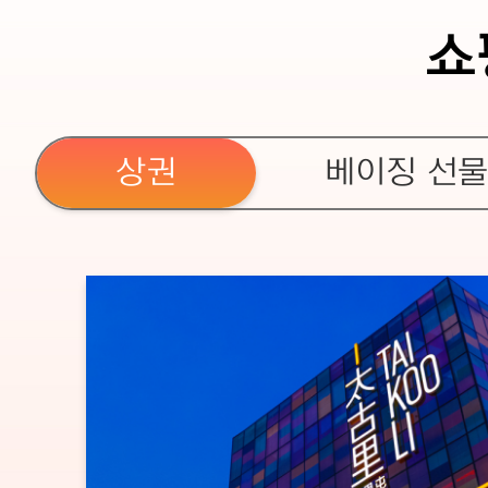
쇼
상권
베이징 선물