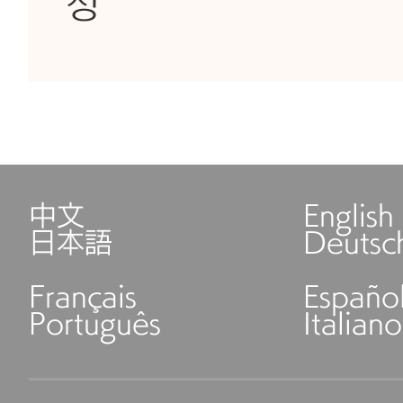
성
中文
English
日本語
Deutsc
Français
Españo
Português
Italiano