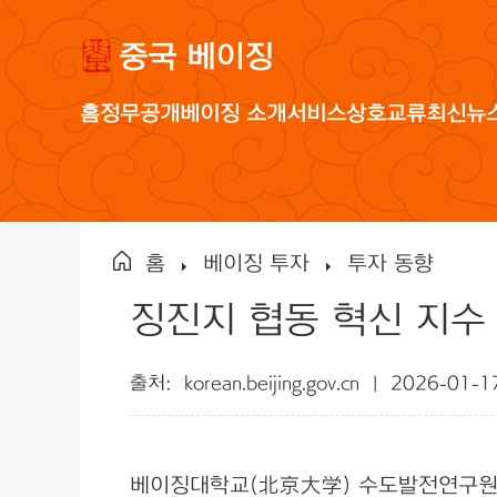
중국 베이징
홈
정무공개
베이징 소개
서비스
상호교류
최신뉴
홈
베이징 투자
투자 동향
징진지 협동 혁신 지수 
출처:
korean.beijing.gov.cn
|
2026-01-
베이징대학교(北京大学) 수도발전연구원이 