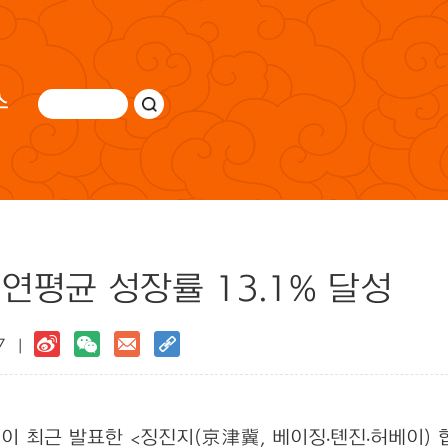
스
연평균 성장률 13.1% 달성
17 |
최근 발표한 <징진지(京津冀, 베이징·톈진·허베이) 협동