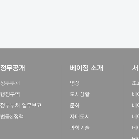
베이징화학공업그
연속만화 예술공
易心堂西四连环画
이 예술공간은 사합원
치해 있으며, 연속만
호와 전승에 힘쓰고 
베이징시 순이신
정무공개
베이징 소개
서
위안점(北京市顺
田园店)
정부부처
영상
조
베이징시 순이신화서
의 경영 분야는 도서
행정구역
도시상황
베
품, 차 음미하기, 커
정부부처 업무보고
문화
베
등이다.
법률&정책
자매도시
베
과학기술
베