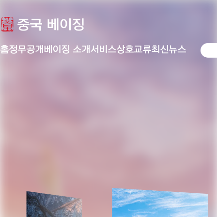
중국 베이징
홈
정무공개
베이징 소개
서비스
상호교류
최신뉴스