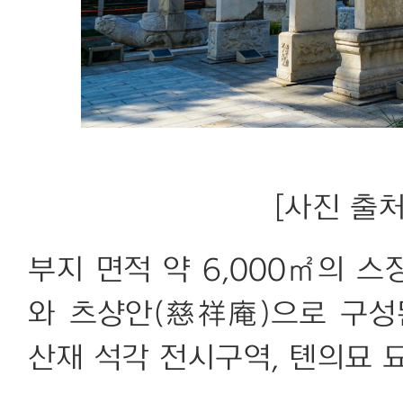
[사진 출처:
부지 면적 약 6,000㎡의 
와 츠샹안(慈祥庵)으로 구성
산재 석각 전시구역, 톈의묘 