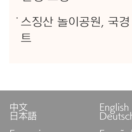
스징산 놀이공원, 국경
트
中文
English
日本語
Deutsc