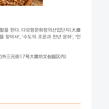
역할을 한다. 다모팡문화창의산업단지(大磨
아서', '수도의 조운과 천년 운하', '민
定门外三元街17号大磨坊文创园区内)