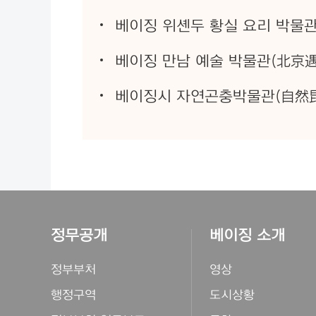
베이징 위셴두 황실 요리 박물
베이징 만남 예술 박물관(北京遇见艺
베이징시 자연곤충박물관(自然
정무공개
베이징 소개
정부부처
영상
행정구역
도시상황