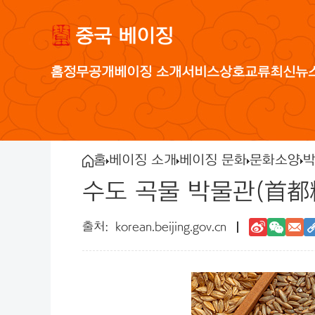
중국 베이징
홈
정무공개
베이징 소개
서비스
상호교류
최신뉴
홈
베이징 소개
베이징 문화
문화소양
박
수도 곡물 박물관(首都
korean.beijing.gov.cn