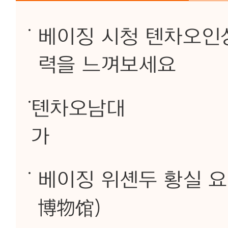
베이징 시청 톈차오인
력을 느껴보세요
톈차오남대
가
베이징 위셴두 황실 
博物馆)