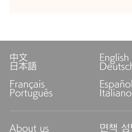
中文
English
日本語
Deutsc
Français
Españo
Português
Italiano
About us
면책 성