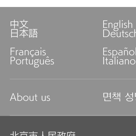
中文
English
日本語
Deutsc
Français
Españo
Português
Italiano
About us
면책 성