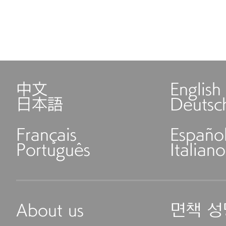
中文
English
日本語
Deutsc
Français
Españo
Português
Italiano
About us
면책 성