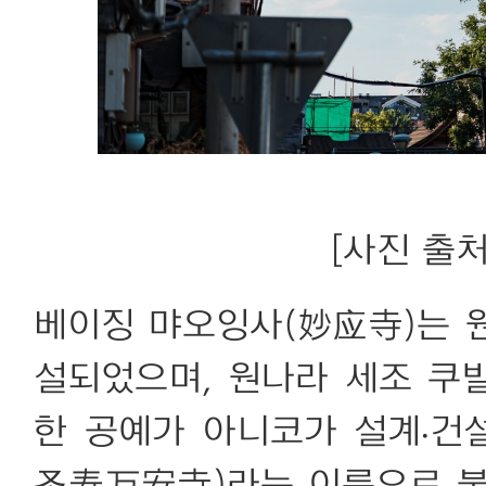
[사진 출처:
베이징 먀오잉사(妙应寺)는 원
설되었으며, 원나라 세조 쿠
한 공예가 아니코가 설계·건