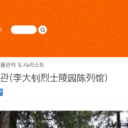
스
물관의 도시
리스트
관(李大钊烈士陵园陈列馆)