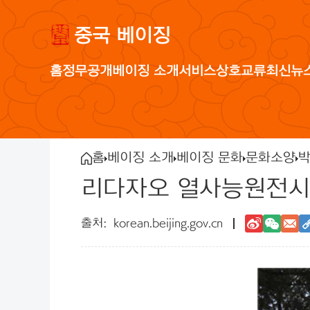
중국 베이징
홈
정무공개
베이징 소개
서비스
상호교류
최신뉴
홈
베이징 소개
베이징 문화
문화소양
박
리다자오 열사능원전시
korean.beijing.gov.cn