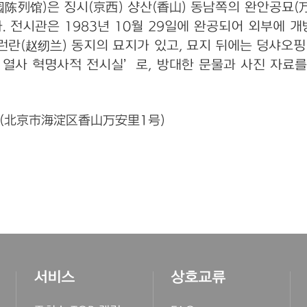
列馆)은 징시(京西) 샹산(香山) 동남쪽의 완안공묘(万
다. 전시관은 1983년 10월 29일에 완공되어 외부에 
런란(赵纫兰) 동지의 묘지가 있고, 묘지 뒤에는 덩샤오핑
 열사 혁명사적 전시실’로, 방대한 문물과 사진 자료
호(北京市海淀区香山万安里1号)
서비스
상호교류