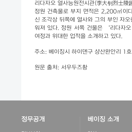
리다자오 열사능원전시관(李大钊烈士陵园陈
정원 건축물로 부지 면적은 2,200㎡이
신 조각상 뒤쪽에 열사와 그의 부인 자오
워져 있다. 정원 서쪽 건물은 ‘리다자오
여정과 위대한 업적을 소개하고 있다.
주소: 베이징시 하이뎬구 샹산완안리 1
원문 출처: 서우두즈촹
정무공개
베이징 소개