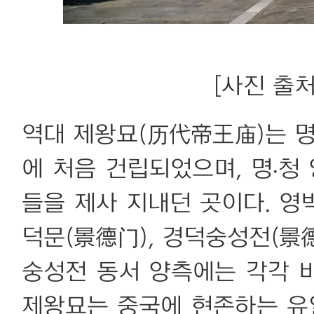
[사진 출처:
역대 제왕묘(历代帝王庙)는 명나
에 처음 건립되었으며, 명·청
들을 제사 지내던 곳이다. 영벽(
덕문(景德门), 경덕숭성전(景
숭성전 동서 양측에는 각각 비
제왕묘는 중국에 현존하는 유