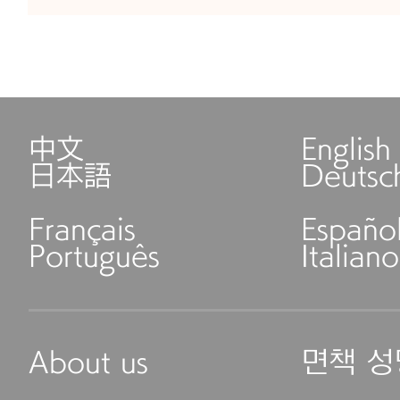
中文
English
日本語
Deutsc
Français
Españo
Português
Italiano
About us
면책 성