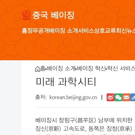
중국 베이징
홈
정무공개
베이징 소개
서비스
상호교류
최신뉴
홈
베이징 소개
베이징 혁신
혁신 서비
미래 과학시티
korean.beijing.gov.cn
베이징시 창핑구(昌平区) 남부에 위치한 미
징신(京新) 고속도로, 동쪽은 징청(京承)