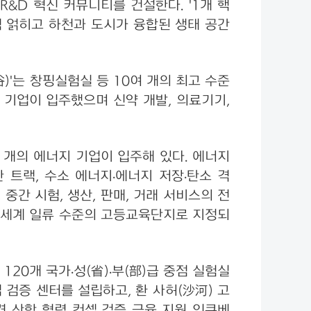
R&D 혁신 커뮤니티를 건설한다. '1개 핵
럼 얽히고 하천과 도시가 융합된 생태 공간
)'는 창핑실험실 등 10여 개의 최고 수준
신 기업이 입주했으며 신약 개발, 의료기기,
여 개의 에너지 기업이 입주해 있다. 에너지
 트랙, 수소 에너지·에너지 저장·탄소 격
중간 시험, 생산, 판매, 거래 서비스의 전
 세계 일류 수준의 고등교육단지로 지정되
0개 국가·성(省)·부(部)급 중점 실험실
 검증 센터를 설립하고, 환 사허(沙河) 고
견-산학 협력-컨셉 검증-금융 지원-인큐베