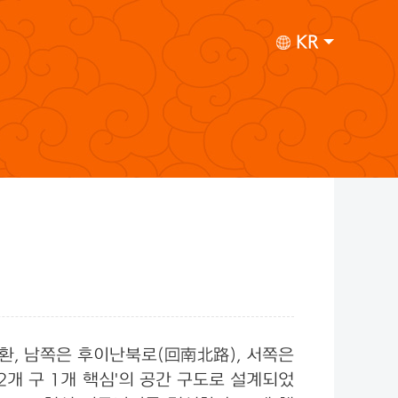
KR
6환, 남쪽은 후이난북로(回南北路), 서쪽은
2개 구 1개 핵심'의 공간 구도로 설계되었