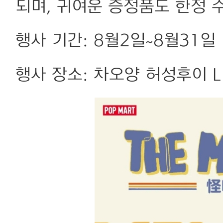
되며, 귀여운 증정품도 한정 
행사 기간: 8월2일~8월31일
행사 장소: 차오양 허성후이 