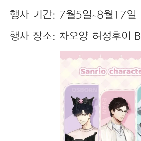
행사 기간: 7월5일~8월17일
행사 장소: 차오양 허성후이 