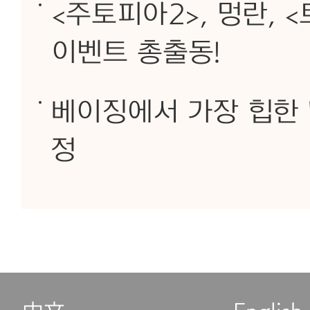
<주토피아2>, 멍란, <
이벤트 총출동!
베이징에서 가장 힙한 
정