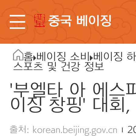
중국 베이징
홈
베이징 소비
베이징 
스포츠 및 건강 정보
'부엘타 아 에스
이징 창핑' 대회
korean.beijing.gov.cn
2