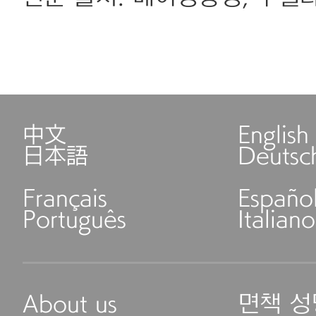
中文
English
日本語
Deutsc
Français
Españo
Português
Italiano
About us
면책 성