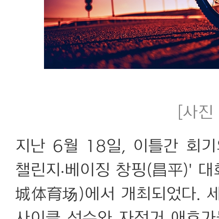
[사진 
지난 6월 18일, 이틀간 회
챌린지·베이징 창핑(昌平)' 
城体育场)에서 개최되었다. 세
사이클 선수와 자전거 애호가