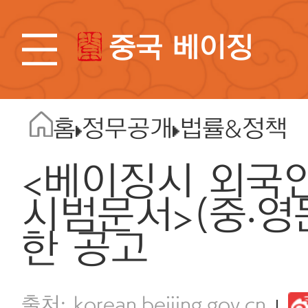
중국 베이징
홈
정무공개
법률&정책
<베이징시 외국
시범문서>(중·영
한 공고
korean.beijing.gov.cn