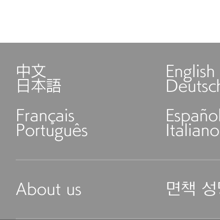
中文
English
日本語
Deutsc
Français
Españo
Português
Italiano
About us
면책 성