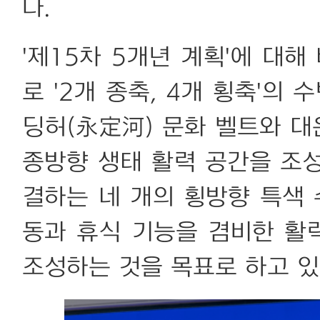
다.
'제15차 5개년 계획'에 대
로 '2개 종축, 4개 횡축'의
딩허(永定河) 문화 벨트와 대
종방향 생태 활력 공간을 조
결하는 네 개의 횡방향 특색 
동과 휴식 기능을 겸비한 활
조성하는 것을 목표로 하고 있