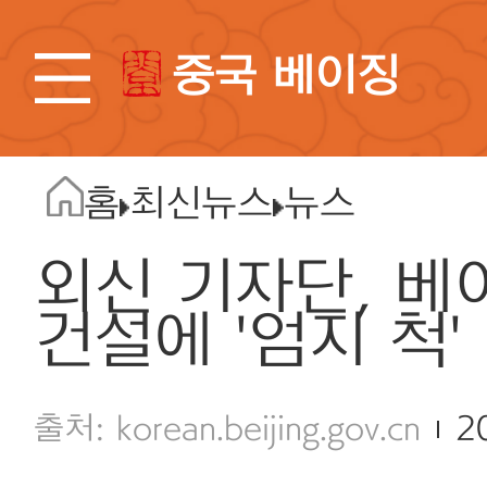
중국 베이징
홈
최신뉴스
뉴스
외신 기자단, 베
건설에 '엄지 척'
korean.beijing.gov.cn
2