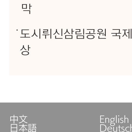
막
도시뤼신삼림공원 국제
상
中文
English
日本語
Deutsc