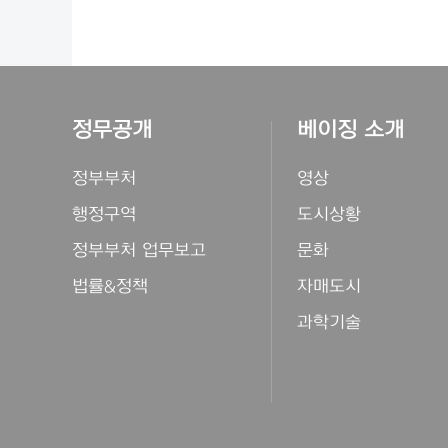
정무공개
베이징 소개
정부부처
영상
행정구역
도시상황
정부부처 업무보고
문화
법률&정책
자매도시
과학기술