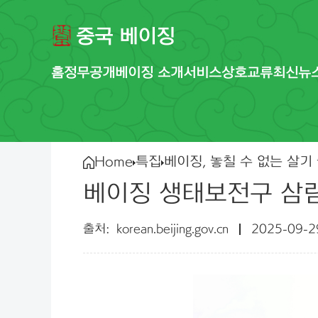
중국 베이징
홈
정무공개
베이징 소개
서비스
상호교류
최신뉴
Home
특집
베이징, 놓칠 수 없는 살기
베이징 생태보전구 삼림
korean.beijing.gov.cn
2025-09-2