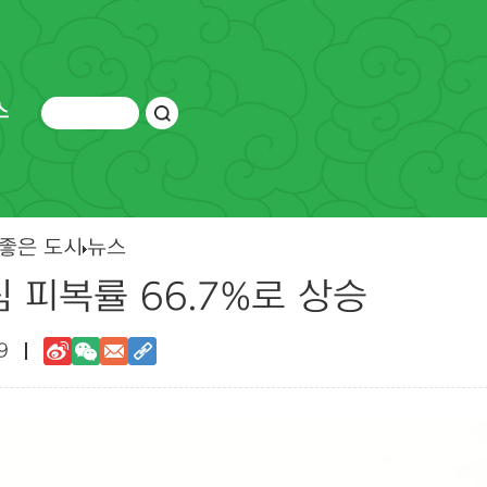
스
 좋은 도시
뉴스
 피복률 66.7%로 상승
9