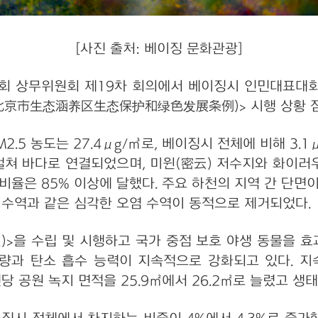
[사진 출처: 베이징 문화관광]
표대회 상무위원회 제19차 회의에서 베이징시 인민대표대
北京市生态涵养区生态保护和绿色发展条例)> 시행 상황 점
.5 농도는 27.4μg/㎥로, 베이징시 전체에 비해 3.1μ
 걸쳐 바다로 연결되었으며, 미윈(密云) 저수지와 화이러
비율은 85% 이상에 달했다. 주요 하천의 지역 간 단면
급 수역과 같은 심각한 오염 수역이 동적으로 제거되었다.
5년)>을 수립 및 시행하고 국가 중점 보호 야생 동물을 
적량과 탄소 흡수 능력이 지속적으로 강화되고 있다. 
인당 공원 녹지 면적을 25.9㎡에서 26.2㎡로 늘렸고 생