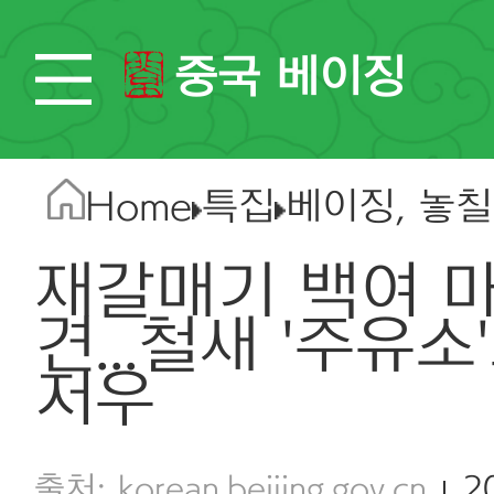
중국 베이징
Home
특집
베이징, 놓칠
재갈매기 백여 
견...철새 '주유
저우
korean.beijing.gov.cn
2