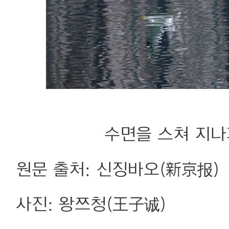
수면을 스쳐 지
원문 출처: 신징바오(新京报)
사진: 왕쯔청(王子诚)