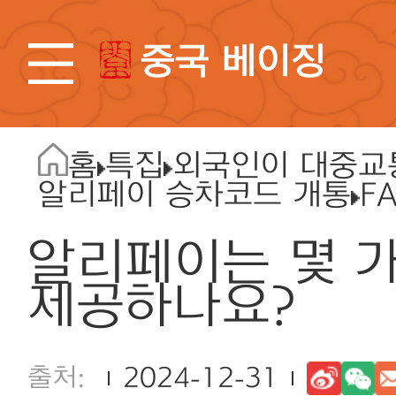
중국 베이징
홈
특집
외국인이 대중교
알리페이 승차코드 개통
F
알리페이는 몇 
제공하나요?
2024-12-31