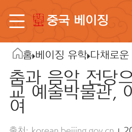
중국 베이징
홈
베이징 유학
다채로운
춤과 음악 전당
교 예술박물관, 
여
korean.beijing.gov.cn
2