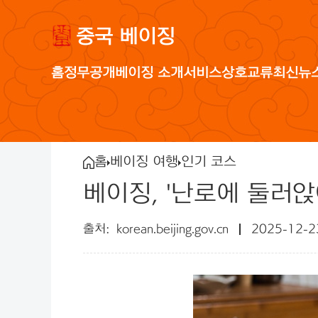
중국 베이징
홈
정무공개
베이징 소개
서비스
상호교류
최신뉴
홈
베이징 여행
인기 코스
베이징, '난로에 둘러앉
korean.beijing.gov.cn
2025-12-2