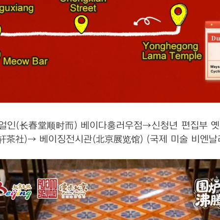
스얼인(长春堂顺时而) 베이다훙러우점→신청년 편집부 
茶社)→ 베이징전시관(北京展览馆) (국제 미술 비엔날