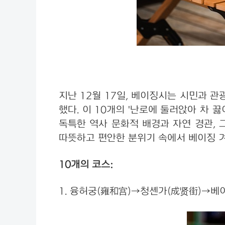
지난 12월 17일, 베이징시는 시민과 
했다. 이 10개의 '난로에 둘러앉아 차
독특한 역사 문화적 배경과 자연 경관, 
따뜻하고 편안한 분위기 속에서 베이징 겨
10개의 코스:
1. 융허궁(雍和宫)→청셴가(成贤街)→베이