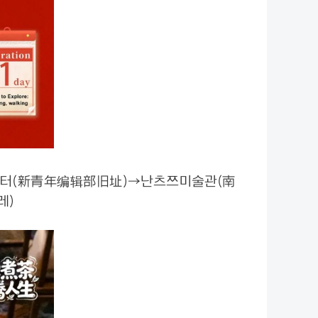
옛터(新青年编辑部旧址)→난츠쯔미술관(南
레)