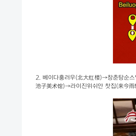
2. 베이다훙러우(北大红楼)→창춘탕순
池子美术馆)→라이진위쉬안 찻집(来今雨轩