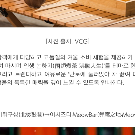
[사진 출처: VCG]
관광객에게 다양하고 고품질의 겨울 소비 체험을 제공하기 
 끓여 마시며 인생 논하기(围炉煮茶 沸腾人生)'를 테마로 
그리고 트렌디하고 여유로운 '난로에 둘러앉아 차 끓여
울의 독특한 매력을 깊이 느낄 수 있도록 안내한다.
뤄구샹(北锣鼓巷)→이시즈디·MeowBar(彝席之地·Meow