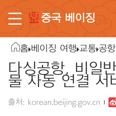
중국 베이징
홈
베이징 여행
교통
공항
다싱공항, 비일반
물 자동 연결 서
korean.beijing.gov.cn