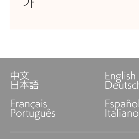
가
中文
English
日本語
Deutsc
Français
Españo
Português
Italiano