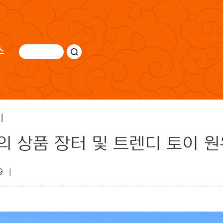
스
비
의 상품 장터 및 트렌디 토이 
09 |