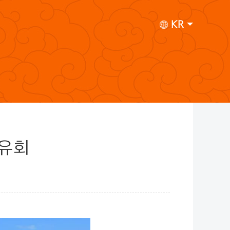
KR
원유회