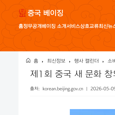
중국 베이징
홈
정무공개
베이징 소개
서비스
상호교류
최신뉴
홈
최신정보
행사 캘린더
소
제1회 중국 새 문화 창
출처:
korean.beijing.gov.cn
|
2026-05-