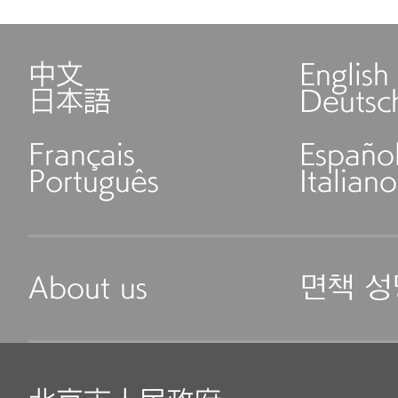
中文
English
日本語
Deutsc
Français
Españo
Português
Italiano
About us
면책 성