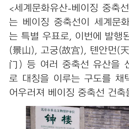
<세계문화유산-베이징 중축선
는 베이징 중축선이 세계문
는 특별 우표로, 이번에 발행된
(景山), 고궁(故宫), 톈안먼(
门) 등 여러 중축선 유산을
로 대칭을 이루는 구도를 채
어우러져 베이징 중축선 건축