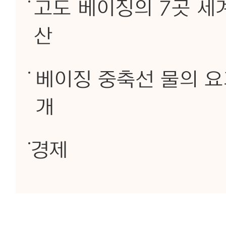
고도 베이징의 7곳 
산
베이징 중축선 물의 요괴
개
경제