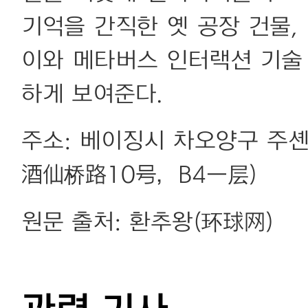
기억을 간직한 옛 공장 건물
이와 메타버스 인터랙션 기술
하게 보여준다.
주소: 베이징시 차오양구 주셴
酒仙桥路10号，B4一层)
원문 출처: 환추왕(环球网)