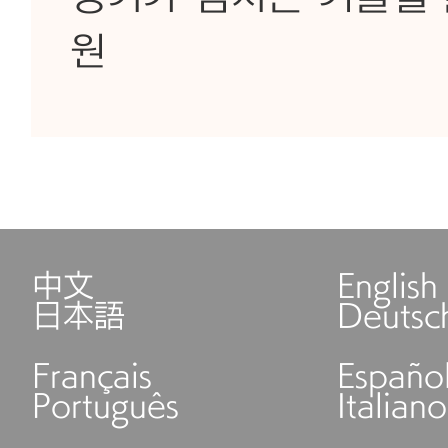
원
中文
English
日本語
Deutsc
Français
Españo
Português
Italiano