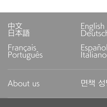
中文
English
日本語
Deutsc
Français
Españo
Português
Italiano
About us
면책 성