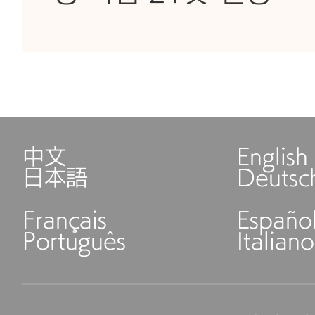
中文
English
日本語
Deutsc
Français
Españo
Português
Italiano