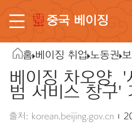
중국 베이징
홈
베이징 취업
노동권
보
베이징 차오양, 
범 서비스 창구'
korean.beijing.gov.cn
2