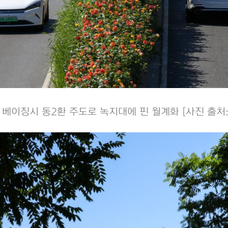
일 베이징시 동2환 주도로 녹지대에 핀 월계화 [사진 출처: