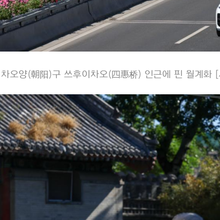
 차오양(朝阳)구 쓰후이차오(四惠桥) 인근에 핀 월계화 [