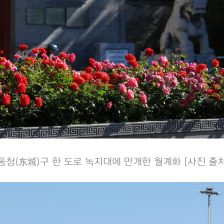
 둥청(东城)구 한 도로 녹지대에 만개한 월계화 [사진 출처