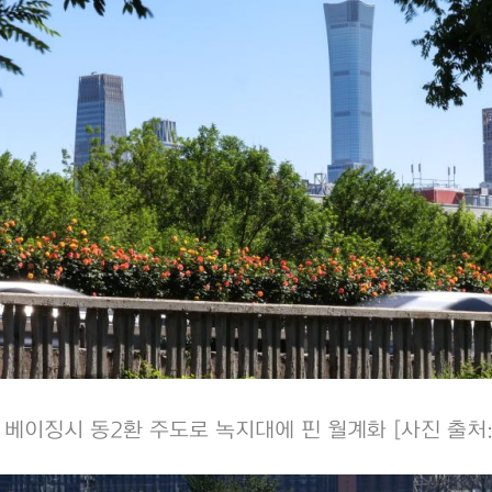
일 베이징시 동2환 주도로 녹지대에 핀 월계화 [사진 출처: