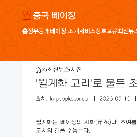
중국 베이징
홈
정무공개
베이징 소개
서비스
상호교류
최신뉴
홈
최신뉴스
사진
'월계화 고리'로 물든 
kr.people.com.cn
2026-05-10
월계화는 베이징의 시화(市花)다. 초여
도시의 길을 수놓는다.