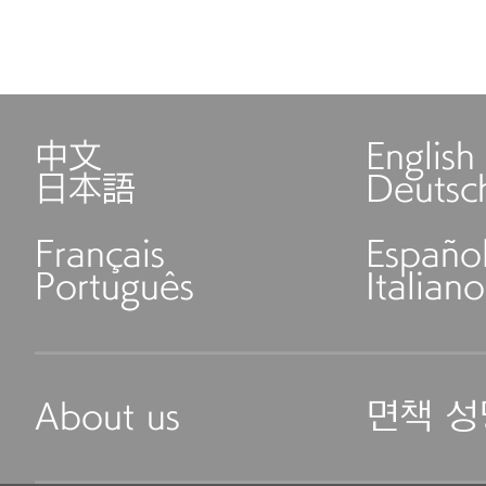
中文
English
日本語
Deutsc
Français
Españo
Português
Italiano
About us
면책 성