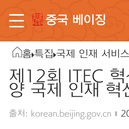
중국 베이징
홈
특집
국제 인재 서비
제12회 ITEC 혁
양 국제 인재 혁
korean.beijing.gov.cn
2