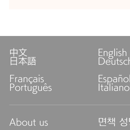
中文
English
日本語
Deutsc
Français
Españo
Português
Italiano
About us
면책 성