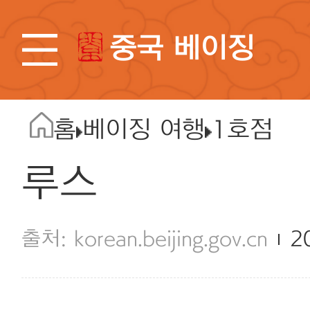
중국 베이징
홈
베이징 여행
1호점
루스
korean.beijing.gov.cn
2