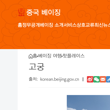
중국 베이징
홈
정무공개
베이징 소개
서비스
상호교류
최신뉴
홈
베이징 여행
핫플레이스
고궁
korean.beijing.gov.cn