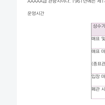
AAAAA급 관광지이다. 1961년에는 
운영시간
성수
매표 및
매표 
(종표관
입장 
폐관 