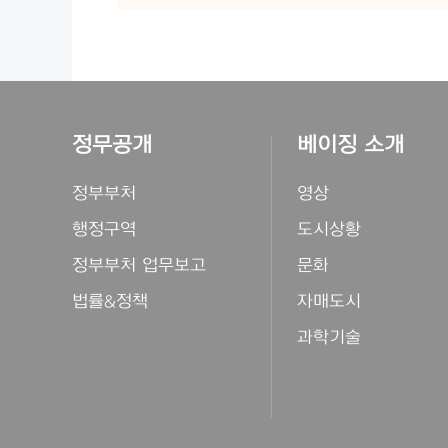
정무공개
베이징 소개
정부부처
영상
행정구역
도시상황
정부부처 업무보고
문화
법률&정책
자매도시
과학기술