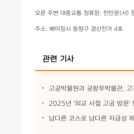
오문 주변 대중교통 정류장: 천안문(서) 정거
주소: 베이징시 둥청구 경산전가 4호
관련 기사
고궁박물원과 궁왕푸박물관, 고건
2025년 '외교 사절 고궁 방문'
남다른 코스로 남다른 자금성 