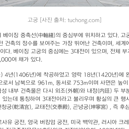
고궁 [사진 출처: tuchong.com]
 베이징 중축선(中軸綫)의 중심부에 위치하고 있다. 고궁은
전 건축의 정수를 보여주는 가장 뛰어난 건축이며, 세계
이다. 베이징 고궁의 중심에는 3대전이 있으며, 전체 부
,000여 채가 있다.
 4년(1406년)에 착공하였고 영락 18년(1420년)
로서 남북으로 961m, 동서로 753m이며 사면은 높이
금성 내부 건축물은 다시 외조(外朝)와 내정(内廷) 두 
)이 있는데 통칭하여 3대전이라고 불리우며 황실의 큰 행
궁(乾清宫), 교태전(交泰殿), 곤녕궁(坤寧宮) , 즉 후
사유 궁전, 영국 버킹엄 궁전, 미국 백악관, 러시아 크