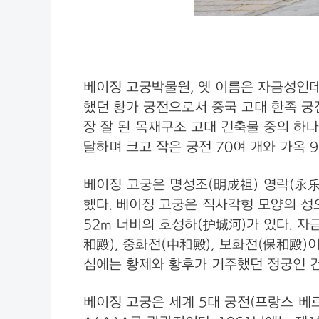
베이징 고궁박물원, 옛 이름은 자금성인데
했던 황가 궁전으로서 중국 고대 한족 궁
장 잘 된 목재구조 고대 건축물 중의 하나
달하며 크고 작은 궁전 70여 개와 가옥 9
베이징 고궁은 명성조(明成祖) 영락(永乐)
했다. 베이징 고궁은 직사각형 모양의 성으
52m 너비의 호성하(护城河)가 있다. 자
和殿), 중화전(中和殿), 보화전(保和殿
심에는 황제와 황후가 거주했던 정궁인 건청
베이징 고궁은 세계 5대 궁전(프랑스 베르