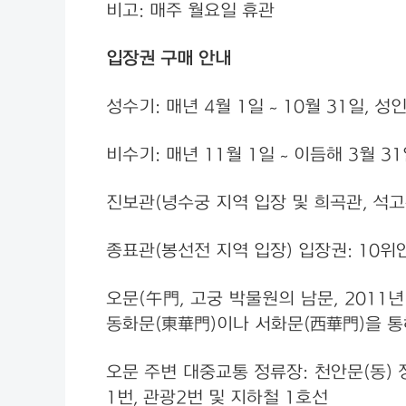
비고: 매주 월요일 휴관
입장권 구매 안내
성수기: 매년 4월 1일 ~ 10월 31일, 성
비수기: 매년 11월 1일 ~ 이듬해 3월 3
진보관(녕수궁 지역 입장 및 희곡관, 석고
종표관(봉선전 지역 입장) 입장권: 10위
오문(午門, 고궁 박물원의 남문, 2011
동화문(東華門)이나 서화문(西華門)을 통
오문 주변 대중교통 정류장: 천안문(동) 정거장
1번, 관광2번 및 지하철 1호선