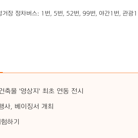
장 정차버스: 1번, 5번, 52번, 99번, 야간1번, 관광
축물 '영상지' 최초 연동 전시
 행사, 베이징서 개최
체험하기