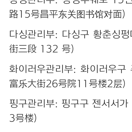
창핑관리부: 창핑푸쉐로 15
路15号昌平东关图书馆对面)
다싱관리부: 다싱구 황춘싱펑
街三段 132 号)
화이러우관리부: 화이러우구 
富乐大街26号院11号楼2层)
핑구관리부: 핑구구 젠서서가
3号楼)