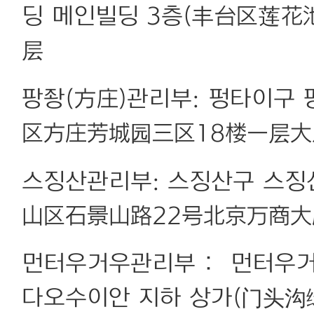
딩 메인빌딩 3층(丰台区莲
层
팡좡(方庄)관리부: 펑타이구 
区方庄芳城园三区18楼一层大
스징산관리부: 스징산구 스징
山区石景山路22号北京万商大
먼터우거우관리부： 먼터우거우
다오수이안 지하 상가(门头沟