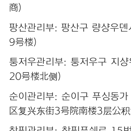
商)
팡산관리부: 팡산구 량샹우뎬
9号楼)
퉁저우관리부: 퉁저우구 지샹
20号楼北侧)
순이관리부: 순이구 푸싱동가
区复兴东街3号院南楼3层公积