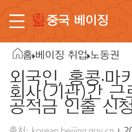
중국 베이징
홈
베이징 취업
노동권
외국인, 홍콩∙마
회사(기관)간 근
공적금 인출 신청
korean.beijing.gov.cn
2