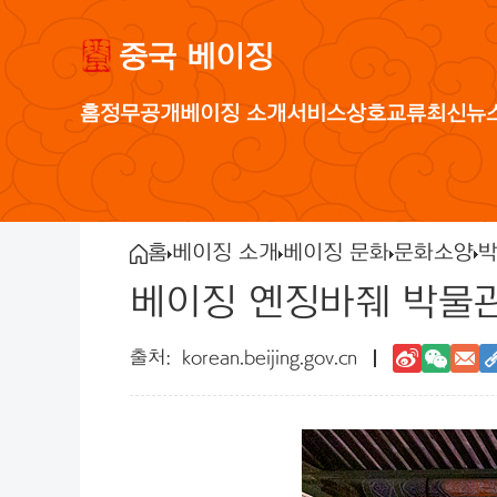
중국 베이징
홈
정무공개
베이징 소개
서비스
상호교류
최신뉴
홈
베이징 소개
베이징 문화
문화소양
박
베이징 옌징바줴 박물
korean.beijing.gov.cn