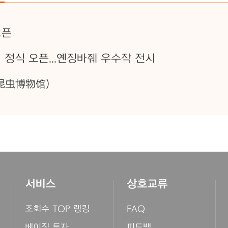
오픈
정식 오픈...옌징바줴 우수작 전시
昆虫博物馆)
서비스
상호교류
조회수 TOP 랭킹
FAQ
베이징 투자
피드백