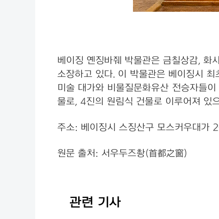
베이징 옌징바줴 박물관은 금칠상감, 화사
소장하고 있다. 이 박물관은 베이징시 최
미술 대가와 비물질문화유산 전승자들이 1
물로, 4진의 원림식 건물로 이루어져 있으
주소: 베이징시 스징산구 모스커우대가 
원문 출처: 서우두즈촹(首都之窗)
관련 기사