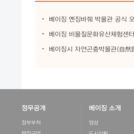
베이징 옌징바줴 박물관 공식 
베이징 비물질문화유산체험센터 
베이징시 자연곤충박물관(自然
정무공개
베이징 소개
정부부처
영상
행정구역
도시상황