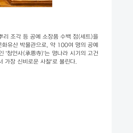
리 조각 등 공예 소장품 수백 점(세트)을
화유산 박물관으로, 약 100여 명의 공예
 '청언사(承恩寺)'는 명나라 시기의 고건
서 가장 신비로운 사찰'로 불린다.