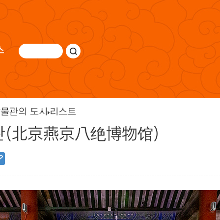
스
물관의 도시
리스트
관(北京燕京八绝博物馆)