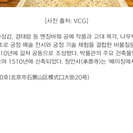
[사진 출처: VCG]
상감, 경태람 등 옌징바줴 공예 작품과 고대 목각, 나무뿌
초로 궁정 예술 전시와 궁정 기술 체험을 결합한 비물질문
0년에 걸쳐 공동으로 조성했다. 박물관의 주요 건축물인
며 1510년에 신축되었다. 청언사(承恩寺)는 '베이징에
20호(北京市石景山区模式口大街20号)