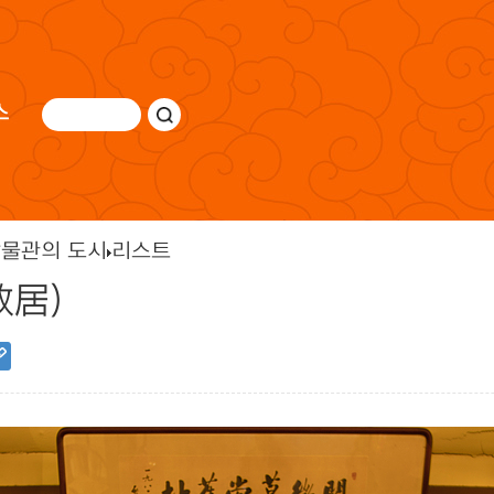
스
물관의 도시
리스트
故居)