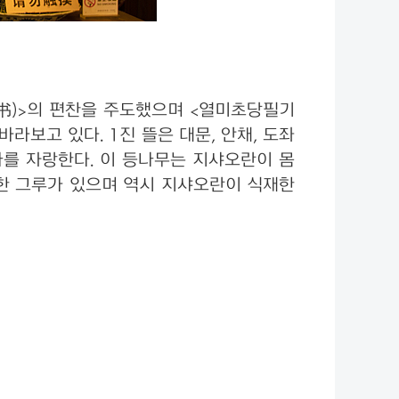
全书)>의 편찬을 주도했으며 <열미초당필기
라보고 있다. 1진 뜰은 대문, 안채, 도좌
사를 자랑한다. 이 등나무는 지샤오란이 몸
 한 그루가 있으며 역시 지샤오란이 식재한