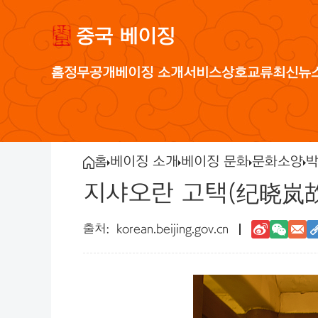
중국 베이징
홈
정무공개
베이징 소개
서비스
상호교류
최신뉴
홈
베이징 소개
베이징 문화
문화소양
박
지샤오란 고택(纪晓岚
korean.beijing.gov.cn