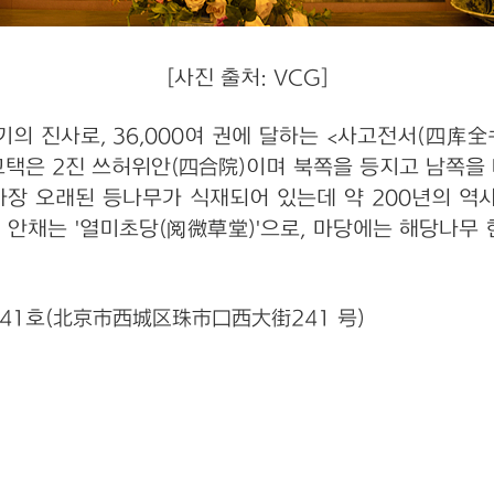
[사진 출처: VCG]
기의 진사로, 36,000여 권에 달하는 <사고전서(四库
택은 2진 쓰허위안(四合院)이며 북쪽을 등지고 남쪽을 바
장 오래된 등나무가 식재되어 있는데 약 200년의 역
의 안채는 '열미초당(阅微草堂)'으로, 마당에는 해당나무
41호(北京市西城区珠市口西大街241 号)