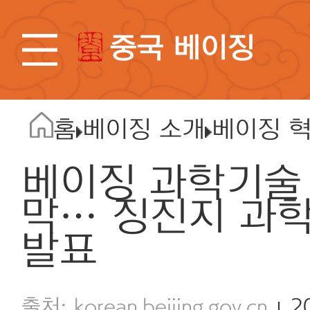
중국 베이징
홈
베이징 소개
베이징 
베이징 과학기술 
막… 징진지 과학
발표
korean.beijing.gov.cn
2