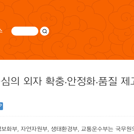
스
중심의 외자 확충·안정화·품질 제
보화부, 자연자원부, 생태환경부, 교통운수부는 국무원의