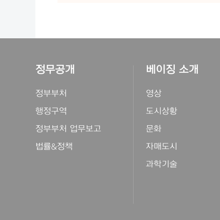
정무공개
베이징 소개
정부부처
영상
행정구역
도시상황
정부부처 업무보고
문화
법률&정책
자매도시
과학기술