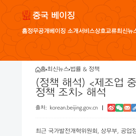
중국 베이징
홈
정무공개
베이징 소개
서비스
상호교류
최신뉴
홈
최신뉴스
법률 & 정책
(정책 해석) <제조업 
정책 조치> 해석
korean.beijing.gov.cn
최근 국가발전개혁위원회, 상무부, 공업정