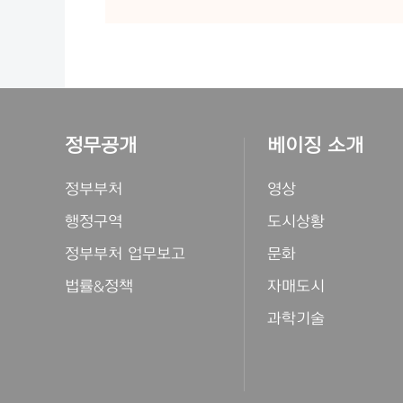
정무공개
베이징 소개
정부부처
영상
행정구역
도시상황
정부부처 업무보고
문화
법률&정책
자매도시
과학기술