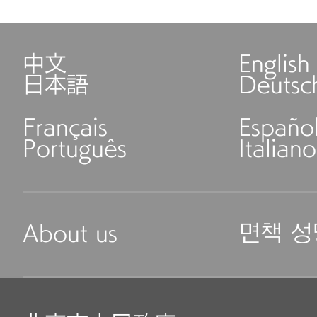
中文
English
日本語
Deutsc
Français
Españo
Português
Italiano
About us
면책 성