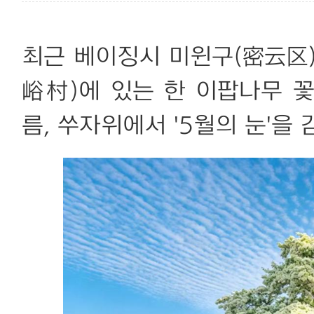
최근 베이징시 미윈구(密云区
峪村)에 있는 한 이팝나무 
름, 쑤자위에서 '5월의 눈'을 