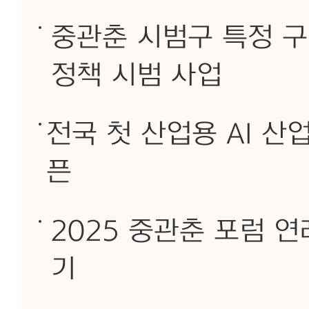
중관춘 시범구 특정 구
정책 시범 사업
전국 첫 산업용 AI 산
픈
2025 중관춘 포럼 
기