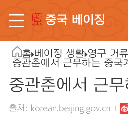
중국 베이징
홈
베이징 생활
영구 거
중관춘에서 근무하는 중국
중관춘에서 근무
korean.beijing.gov.cn