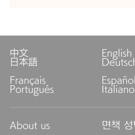
中文
English
日本語
Deutsc
Français
Españo
Português
Italiano
About us
면책 성