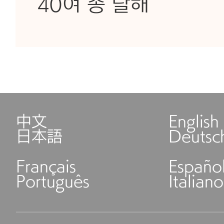
40여 종 달해
中文
English
日本語
Deutsc
Français
Españo
Português
Italiano