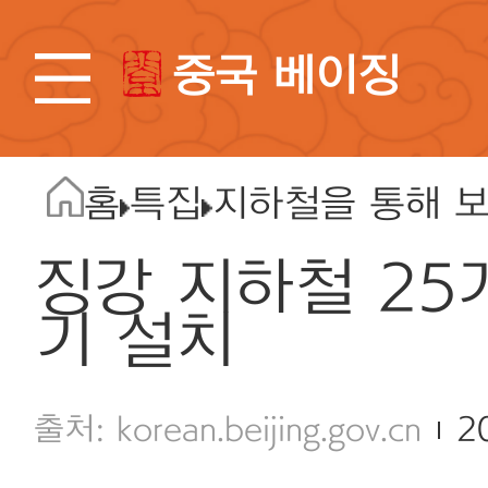
중국 베이징
홈
특집
지하철을 통해 보
징강 지하철 25
기 설치
korean.beijing.gov.cn
2