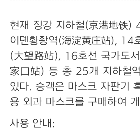
현재 징강 지하철(京港地铁) 
이뎬황좡역(海淀黄庄站), 14
(大望路站), 16호선 국가도
家口站) 등 총 25개 지하철
있다. 승객은 마스크 자판기 
용 외과 마스크를 구매하여 개
사용 안내: